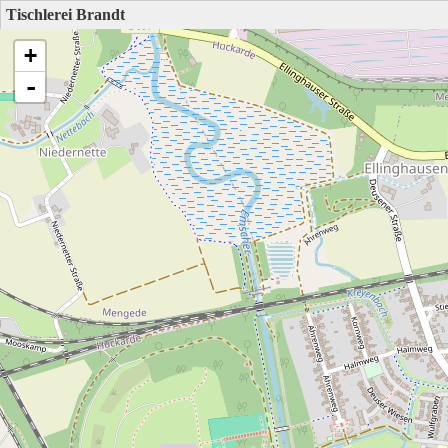
Tischlerei Brandt
+
-